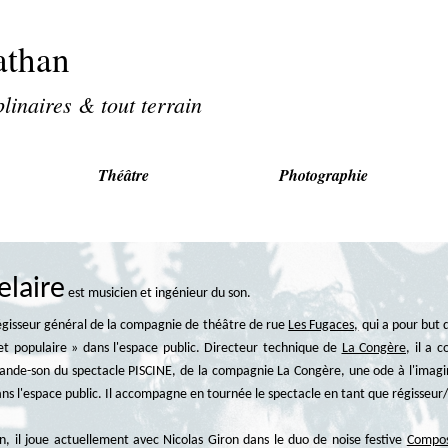
athan
plinaires & tout terrain
Théâtre
Photographie
elaire
est musicien et ingénieur du son.
régisseur général de la compagnie de théâtre de rue
Les Fugaces,
qui a pour but 
 et populaire » dans l'espace public. Directeur technique de
La Congère
, il a 
ande-son du spectacle PISCINE, de la compagnie La Congère, une ode à l'imagin
dans l'espace public. Il accompagne en tournée le spectacle en tant que régisseu
n, il joue actuellement avec Nicolas Giron dans le duo de noise festive
Compos