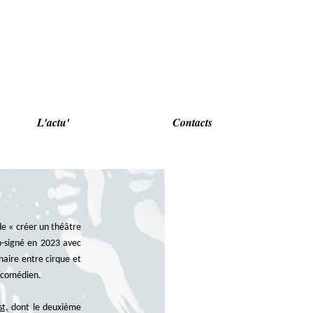
L'actu'
Contacts
de « créer un théâtre
co-signé en 2023 avec
aire entre cirque et
r/comédien.
t,
dont le deuxième