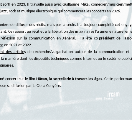
t sorti en 2023. Il travaille aussi avec Guillaume Mika, comédien/musicien/met
 jazz, rock et musique électronique qui commencera les concerts en 2026.
nière de diffuser des récits, mais pas la seule. Il a toujours complété cet enga
nt. Ce rapport au récit et à la libération des imaginaires l’a amené naturellemen
 réflexion sur la communication en général. Il a été co-président de l'ass
ire
en 2021 et 2022.
ent des article
s de recherche/vulgarisation autour de la communication et d
 la manière dont les dispositifs techniques comme Internet ou le système publici
ginaires.
iné-concert sur le film
Häxan, la sorcellerie à travers les âges
. Cette performa
ur sa diffusion par la Cie la Congère.